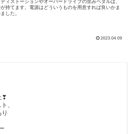
、ディストーションやオーバードライブの歪みペダルは、
待が持てます。電源はどういうものを用意すれば良いかま
めました。
2023.04.09
上❣
スト、
あり
ー