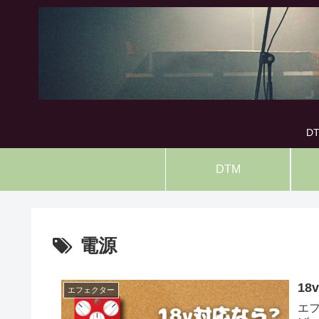
D
DTM
電源
1
エフェクター
エフ