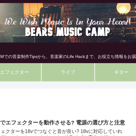
TMでの音楽制作Tipsから、音楽家のLife Hackまで、お役立ち情報をお届
エフェクター
ライフ
ギター
8vでエフェクターを動作させる? 電源の選び方と注意
ェクターを18vでつなぐと音が良い? 18vに対応していれ