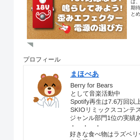
ば
期
と
プロフィール
まほべあ
Berry for Bears
として音楽活動中
Spotify再生は7.6万回以
SKIOリミックスコンテ
ジャンル部門1位の実績
・ ・ ・
好きな食べ物はラズベリ