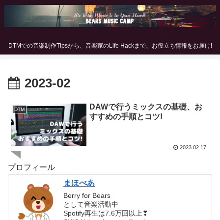
DTMでの音楽制作Tipsから、音楽家のLife Hackまで、お役立ち情報をお届け!
2023-02
DAWで行うミックスの基礎、お
DTM
すすめの手順とコツ!
2023.02.17
プロフィール
まほべあ
Berry for Bears
として音楽活動中
Spotify再生は7.6万回以上❣