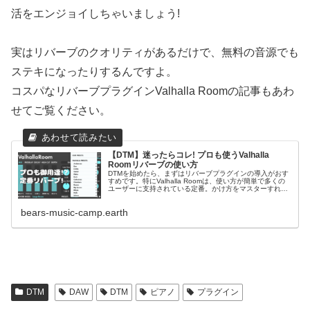
活をエンジョイしちゃいましょう!
実はリバーブのクオリティがあるだけで、無料の音源でも
ステキになったりするんですよ。
コスパなリバーブプラグインValhalla Roomの記事もあわ
せてご覧ください。
【DTM】迷ったらコレ! プロも使うValhalla
Roomリバーブの使い方
DTMを始めたら、まずはリバーブプラグインの導入がおす
すめです。特にValhalla Roomは、使い方が簡単で多くの
ユーザーに支持されている定番。かけ方をマスターすれ
ば、ボーカルやピアノの音を引き立ててくれて、音楽制作
がさらに楽しくなること間違いなし! この記事では
bears-music-camp.earth
Valhalla Roomの魅力を紹介します。
DTM
DAW
DTM
ピアノ
プラグイン