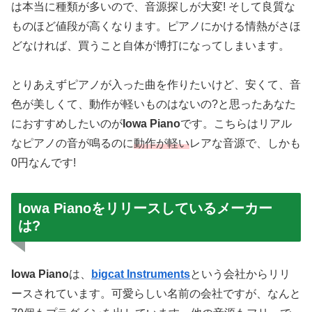
は本当に種類が多いので、音源探しが大変! そして良質な
ものほど値段が高くなります。ピアノにかける情熱がさほ
どなければ、買うこと自体が博打になってしまいます。
とりあえずピアノが入った曲を作りたいけど、安くて、音
色が美しくて、動作が軽いものはないの?と思ったあなた
におすすめしたいのが
Iowa Piano
です。こちらはリアル
なピアノの音が鳴るのに
動作が軽い
レアな音源で、しかも
0円なんです!
Iowa Pianoをリリースしているメーカー
は?
Iowa Piano
は、
bigcat Instruments
という会社からリリ
ースされています。可愛らしい名前の会社ですが、なんと