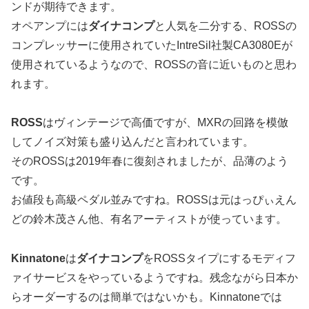
ンドが期待できます。
オペアンプには
ダイナコンプ
と人気を二分する、ROSSの
コンプレッサーに使用されていたIntreSil社製CA3080Eが
使用されているようなので、ROSSの音に近いものと思わ
れます。
ROSS
はヴィンテージで高価ですが、MXRの回路を模倣
してノイズ対策も盛り込んだと言われています。
そのROSSは2019年春に復刻されましたが、品薄のよう
です。
お値段も高級ペダル並みですね。ROSSは元はっぴぃえん
どの鈴木茂さん他、有名アーティストが使っています。
Kinnatone
は
ダイナコンプ
をROSSタイプにするモディフ
ァイサービスをやっているようですね。残念ながら日本か
らオーダーするのは簡単ではないかも。Kinnatoneでは