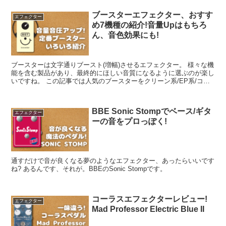
ブースターエフェクター、おすす
エフェクター
め7機種の紹介!音量Upはもちろ
ん、音色効果にも!
ブースターは文字通りブースト(増幅)させるエフェクター。 様々な機
能を含む製品があり、最終的にほしい音質になるように選ぶのが楽し
いですね。 この記事では人気のブースターをクリーン系/EP系/コス
パ系と種類を分類して紹介していきます。
BBE Sonic Stompでベース/ギタ
エフェクター
ーの音をプロっぽく!
通すだけで音が良くなる夢のようなエフェクター、あったらいいです
ね? あるんです、それが。BBEのSonic Stompです。
コーラスエフェクターレビュー!
エフェクター
Mad Professor Electric Blue II