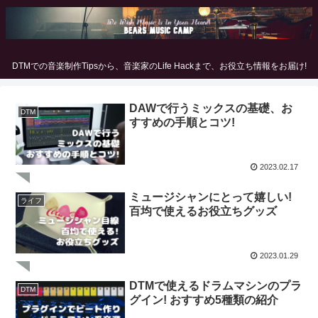
DTMでの音楽制作Tipsから、音楽家のLife Hackまで、お役立ち情報をお届け!
DAWで行うミックスの基礎、お
DTM
すすめの手順とコツ!
2023.02.17
ミュージシャンにとって嬉しい!
ライフ
百均で使えるお役立ちグッズ
2023.01.29
DTMで使えるドラムマシンのプラ
DTM
グイン! おすすめ5種類の紹介